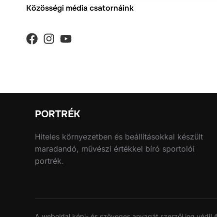
Közösségi média csatornáink
PORTRÉK
Hiteles környezetben és beállításokkal készült
maradandó, művészi értékkel bíró sportolói
portrék.
A weboldal képi- és szöveges anyagát szerzői jog védi! 