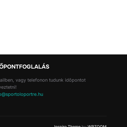
DŐPONTFOGLALÁS
ilben, vagy telefonon tudunk időpontot
eztetni!
o@sportoloportre.hu
Inspiro Theme
by
WPZOOM