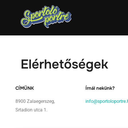
Elérhetőségek
CÍMÜNK
Írnál nekünk?
8900 Zalaegerszeg,
info@sportoloportre.
Srtadion utca 1.