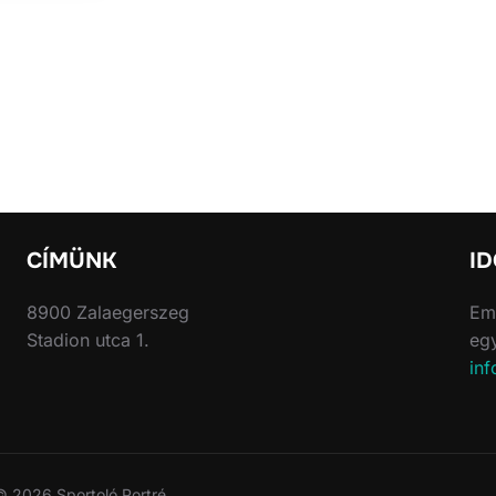
CÍMÜNK
I
8900 Zalaegerszeg
Ema
Stadion utca 1.
egy
inf
© 2026 Sportoló Portré