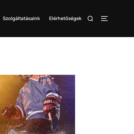
Search
Szolgáltatásaink
Elérhetőségek
TOGGLE S
for: