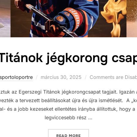
Titánok jégkorong csa
sportoloportre
Posted
március 30, 2025
Comments are Disa
on
ztuk az Egerszegi Titánok jégkorongcsapat tagjait. Igazán
ezték a tervezett beállításokat újra és újra ismétlését. A „
bal- és a jobb kezeseket ellentétes irányba állítottuk, hogy 
legviccesebb rész …
READ MORE
„EGERSZEGI TITÁNOK JÉG