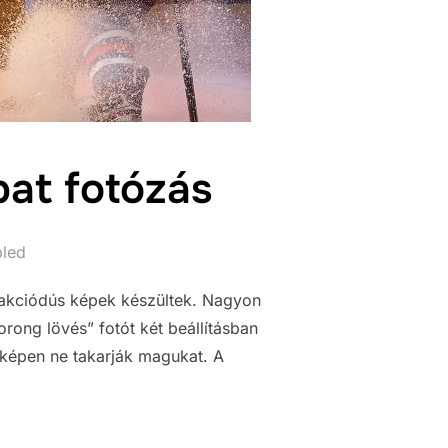
pat fotózás
bled
 akciódús képek készültek. Nagyon
korong lövés” fotót két beállításban
a képen ne takarják magukat. A
KORONG CSAPAT FOTÓZÁS”